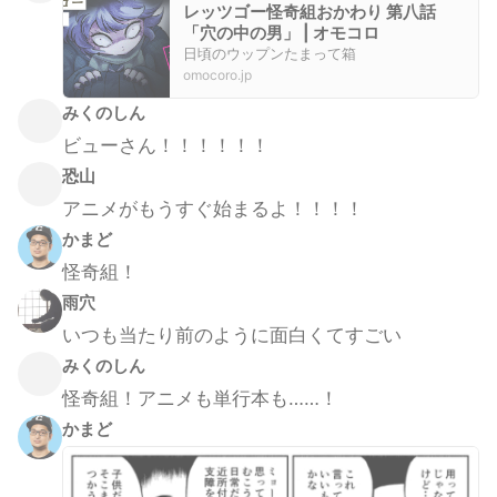
レッツゴー怪奇組おかわり 第八話
「穴の中の男」 | オモコロ
日頃のウップンたまって箱
omocoro.jp
みくのしん
ビューさん！！！！！！
恐山
アニメがもうすぐ始まるよ！！！！
かまど
怪奇組！
雨穴
いつも当たり前のように面白くてすごい
みくのしん
怪奇組！アニメも単行本も……！
かまど