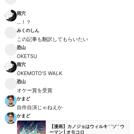
雨穴
…！？
みくのしん
この記事も翻訳してもらいたい
恐山
OKETSU
雨穴
OKEMOTO'S WALK
恐山
オケー賞を受賞
かまど
自作自演じゃねえか
かまど
【漫画】カノジョはウィルキ ‘ ‘ソ’ ’ ウ
ーマン | オモコロ