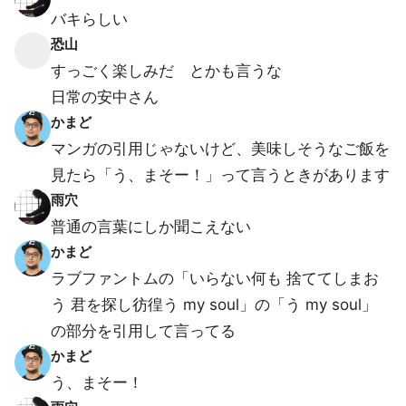
バキらしい
恐山
すっごく楽しみだ とかも言うな
日常の安中さん
かまど
マンガの引用じゃないけど、美味しそうなご飯を
見たら「う、まそー！」って言うときがあります
雨穴
普通の言葉にしか聞こえない
かまど
ラブファントムの「いらない何も 捨ててしまお
う 君を探し彷徨う my soul」の「う my soul」
の部分を引用して言ってる
かまど
う、まそー！