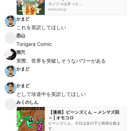
カノジョはきっと…
omocoro.jp
かまど
これを英訳してほしい
恐山
Torigara Comic
雨穴
実際、世界を突破しそうなパワーがある
かまど
かまど
どして珍道中を英訳してほしい
みくのしん
【漫画】ビーンズくん ～メシマズ回
～ | オモコロ
ビーンズくん、今日は女の子と映画を観ま
す。