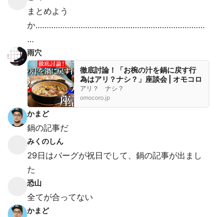
まとめよう
か…………………………………………………………………
…
雨穴
徹底討論！「お椀の汁を鍋に戻す行
為はアリ？ナシ？」座談会 | オモコロ
アリ？ ナシ？
omocoro.jp
かまど
鍋の記事だ
みくのしん
29日はバーグが祝日でして、鍋の記事が出まし
た
恐山
全てが合ってない
かまど