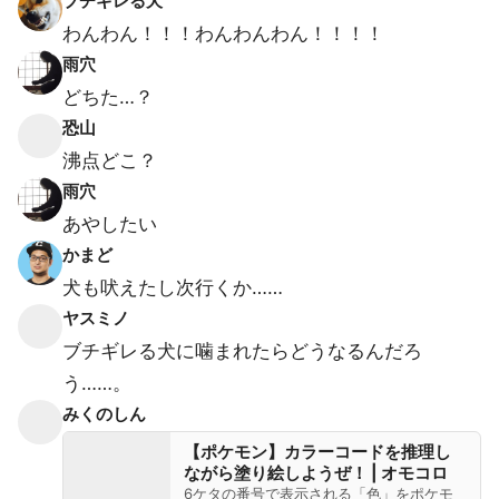
ブチギレる犬
わんわん！！！わんわんわん！！！！
雨穴
どちた…？
恐山
沸点どこ？
雨穴
あやしたい
かまど
犬も吠えたし次行くか……
ヤスミノ
ブチギレる犬に噛まれたらどうなるんだろ
う……。
みくのしん
【ポケモン】カラーコードを推理し
ながら塗り絵しようぜ！ | オモコロ
6ケタの番号で表示される「色」をポケモ