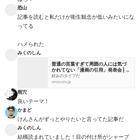
恐山
記事を読むと私だけが衛生観念が低いみたいにな
ってる
ハメられた
みくのしん
普通の言葉すぎて周囲の人には気づ
かれてない「漫画の引用」発表会 | オ
モコロ
好みのタイプだ
omocoro.jp
雨穴
良いテーマ！
かまど
けんさんがずっとやりたいと言ってた記事だ
みくのしん
結構読まれていました！目の付け所がシャープ