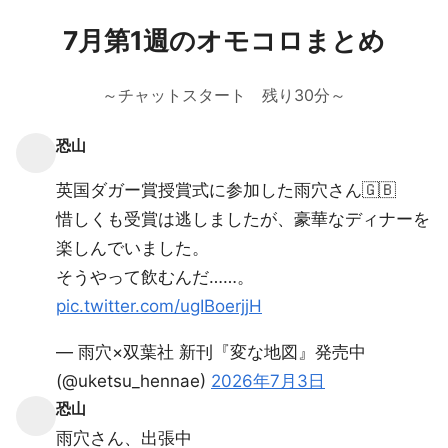
7月第1週のオモコロまとめ
～チャットスタート 残り30分～
恐山
英国ダガー賞授賞式に参加した雨穴さん🇬🇧
惜しくも受賞は逃しましたが、豪華なディナーを
楽しんでいました。
そうやって飲むんだ……。
pic.twitter.com/ugIBoerjjH
— 雨穴×双葉社 新刊『変な地図』発売中
(@uketsu_hennae)
2026年7月3日
恐山
雨穴さん、出張中